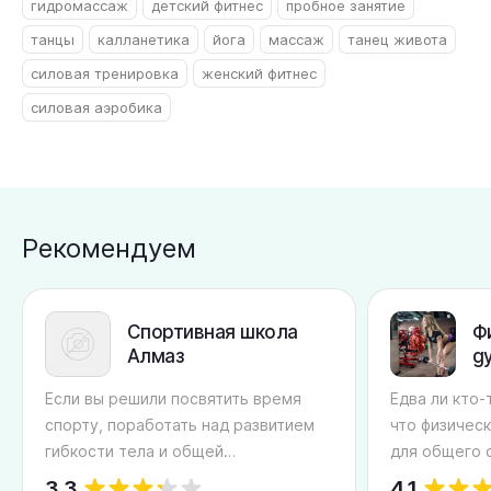
гидромассаж
детский фитнес
пробное занятие
танцы
калланетика
йога
массаж
танец живота
силовая тренировка
женский фитнес
силовая аэробика
Рекомендуем
Спортивная школа
Ф
Алмаз
g
Если вы решили посвятить время
Едва ли кто-
спорту, поработать над развитием
что физичес
гибкости тела и общей
для общего 
выносливости организма, а также
бодрости дух
3.3
4.1